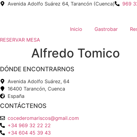
Ir
Avenida Adolfo Suárez 64, Tarancón (Cuenca)
969 3
al
contenido
Inicio
Gastrobar
Re
RESERVAR MESA
Alfredo Tomico
DÓNDE ENCONTRARNOS
Avenida Adolfo Suárez, 64
16400 Tarancón, Cuenca
España
CONTÁCTENOS
cocederomariscos@gmail.com
+34 969 32 22 22
+34 604 45 39 43