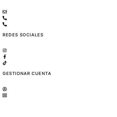
cocederomariscos@gmail.com
+34 969 32 22 22
+34 604 45 39 43
REDES SOCIALES
instagram
facebook
tiktok
GESTIONAR CUENTA
Log in / Registro
Gestionar Reservas
Aviso Legal
Política de Privacidad
Política de Cookies