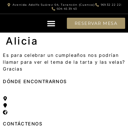
Avenida Adolfo Suárez 64, Tarancón (Cuenca)
969 32 22 22
604 45 39 43
RESERVAR MESA
SALÓN DE EVENTOS
Alicia
Es para celebrar un cumpleaños nos podrían
llamar para ver el tema de la tarta y las velas?
Gracias
DÓNDE ENCONTRARNOS
Avenida Adolfo Suárez, 64
16400 Tarancón, Cuenca
España
CONTÁCTENOS