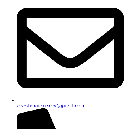
cocederomariscos@gmail.com