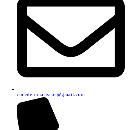
cocederomariscos@gmail.com