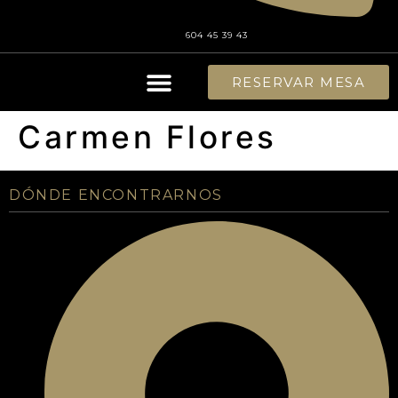
604 45 39 43
RESERVAR MESA
SALÓN DE EVENTOS
Carmen Flores
DÓNDE ENCONTRARNOS