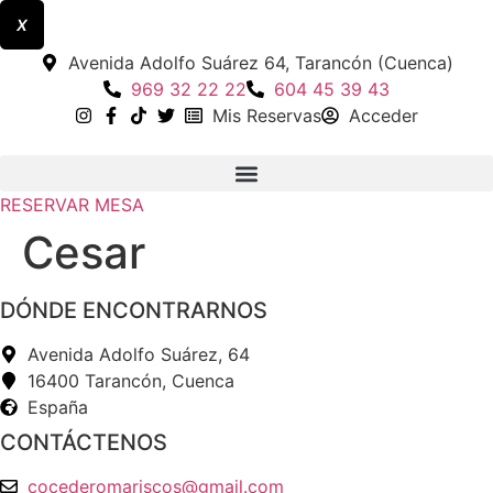
X
Ir
Avenida Adolfo Suárez 64, Tarancón (Cuenca)
al
969 32 22 22
604 45 39 43
contenido
Mis Reservas
Acceder
RESERVAR MESA
Cesar
DÓNDE ENCONTRARNOS
Avenida Adolfo Suárez, 64
16400 Tarancón, Cuenca
España
CONTÁCTENOS
cocederomariscos@gmail.com