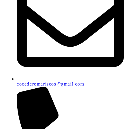
cocederomariscos@gmail.com