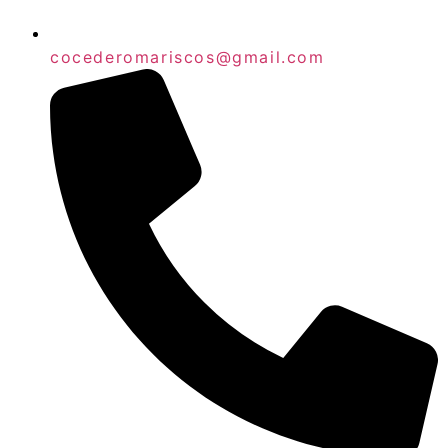
cocederomariscos@gmail.com