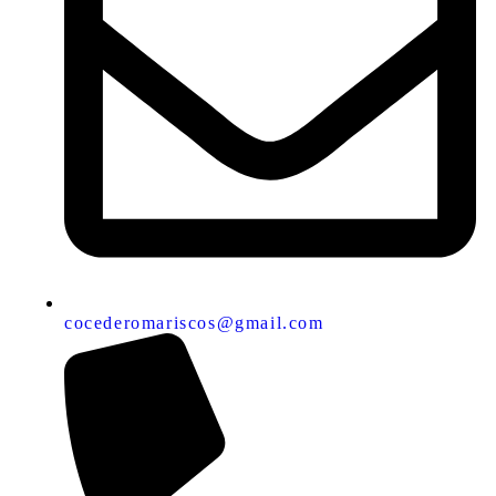
cocederomariscos@gmail.com