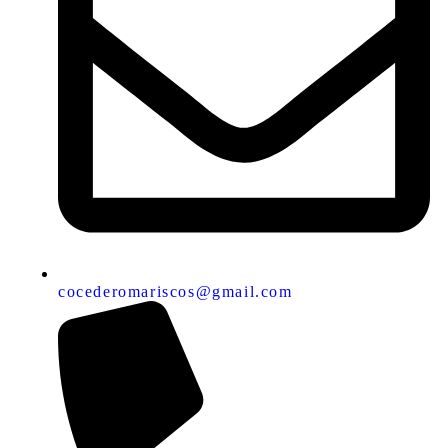
cocederomariscos@gmail.com