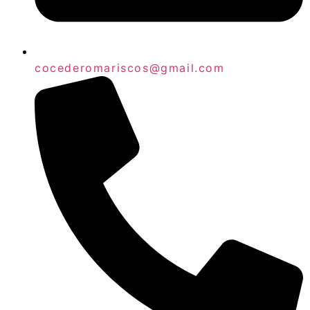
cocederomariscos@gmail.com