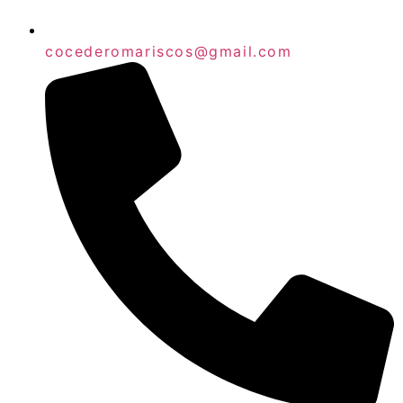
cocederomariscos@gmail.com