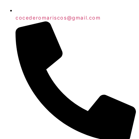
cocederomariscos@gmail.com