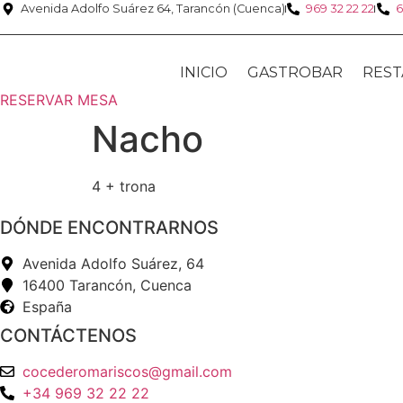
Ir
Avenida Adolfo Suárez 64, Tarancón (Cuenca)
969 32 22 22
6
al
contenido
INICIO
GASTROBAR
REST
RESERVAR MESA
Nacho
4 + trona
DÓNDE ENCONTRARNOS
Avenida Adolfo Suárez, 64
16400 Tarancón, Cuenca
España
CONTÁCTENOS
cocederomariscos@gmail.com
+34 969 32 22 22