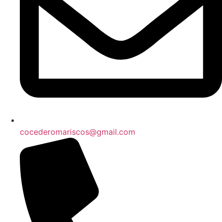
cocederomariscos@gmail.com