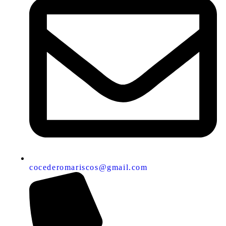
cocederomariscos@gmail.com