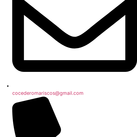
cocederomariscos@gmail.com