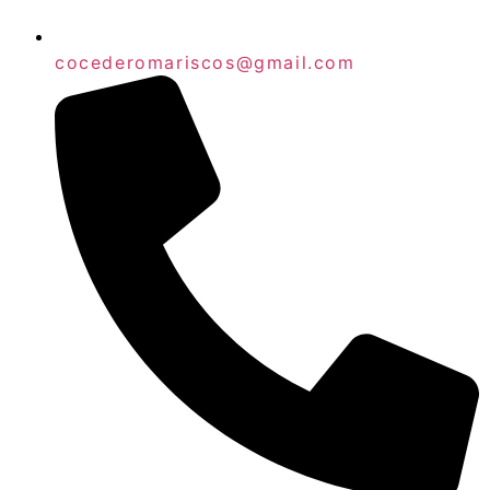
cocederomariscos@gmail.com