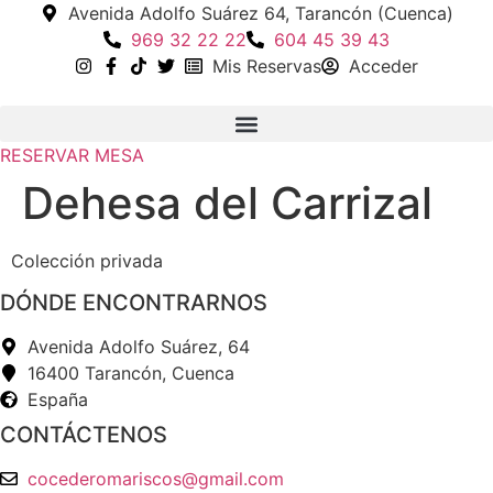
Ir
Avenida Adolfo Suárez 64, Tarancón (Cuenca)
al
969 32 22 22
604 45 39 43
contenido
Mis Reservas
Acceder
RESERVAR MESA
Dehesa del Carrizal
Colección privada
DÓNDE ENCONTRARNOS
Avenida Adolfo Suárez, 64
16400 Tarancón, Cuenca
España
CONTÁCTENOS
cocederomariscos@gmail.com